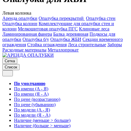
Левая колонка
Аренда опалубки
Опалубка перекрытий
Опалубка стен
Опалубка колонн
Комплектующие для опалубки стен и
колонн
Мелкощитовая опалубка ПГС
Клиновые леса
Ламинированная фанера
Балка деревянная
Подкосы для
опалубки
Опалубка б/у
Опалубка ЖБИ
Секции временного
ограждения
Стойка ограждения
Леса строительные
Заборы
Расходные материалы
Металлопрокат
Сетка
Список
По умолчанию
По имени (A - Я)
По имени (Я - A)
По цене (возрастанию)
По цене (убыванию)
По модели (A - Я)
По модели (Я - A)
Наличие (меньше > больше)
Наличие (больше > меньше)