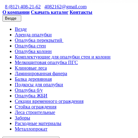
8 (812) 408-21-62
4082162@gmail.com
О компании
Скачать каталог
Контакты
Везде
Везде
Аренда опалубки
Опалубка перекрытий
Опалубка стен
Опалубка колонн
Комплектующие для опалубки стен и колонн
Мелкощитовая опалубка ПГС
Клиновые леса
Ламинированная фанера
Балка деревянная
Подкосы для опалубки
Опалубка б/у
Опалубка ЖБИ
Секции временного ограждения
Стойка ограждения
Леса строительные
Заборы
Расходные материалы
Металлопрокат