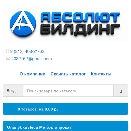
8 (812) 408-21-62
4082162@gmail.com
О компании
Скачать каталог
Контакты
Везде
0
товаров,
на
0.00 р.
Опалубка Леса Металлопрокат