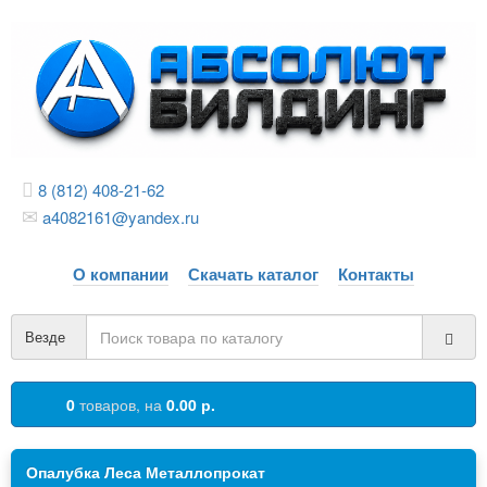
8 (812) 408-21-62
a4082161@yandex.ru
О компании
Скачать каталог
Контакты
Везде
0
товаров,
на
0.00 р.
Опалубка Леса Металлопрокат