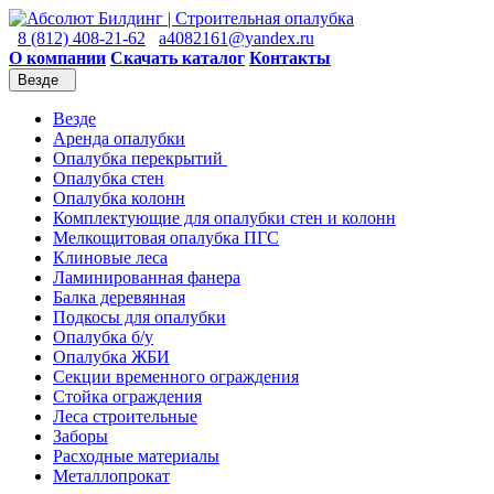
8 (812) 408-21-62
a4082161@yandex.ru
О компании
Скачать каталог
Контакты
Везде
Везде
Аренда опалубки
Опалубка перекрытий
Опалубка стен
Опалубка колонн
Комплектующие для опалубки стен и колонн
Мелкощитовая опалубка ПГС
Клиновые леса
Ламинированная фанера
Балка деревянная
Подкосы для опалубки
Опалубка б/у
Опалубка ЖБИ
Секции временного ограждения
Стойка ограждения
Леса строительные
Заборы
Расходные материалы
Металлопрокат