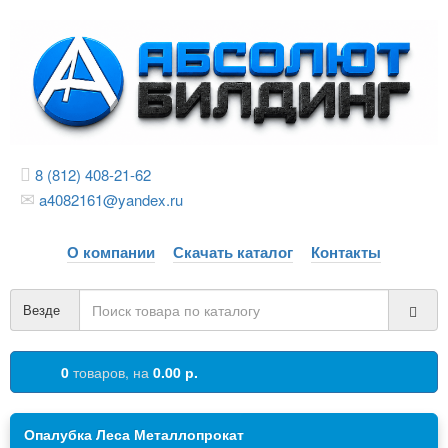
8 (812) 408-21-62
a4082161@yandex.ru
О компании
Скачать каталог
Контакты
Везде
0
товаров,
на
0.00 р.
Опалубка Леса Металлопрокат